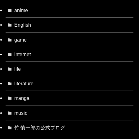
anime
English
game
internet
life
literature
manga
music
竹 慎一郎の公式ブログ