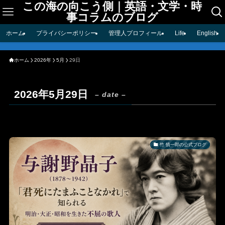
この海の向こう側｜英語・文学・時
事コラムのブログ
ホーム
プライバシーポリシー
管理人プロフィール
Life
English
ホーム
2026年
5月
29日
2026年5月29日
– date –
竹 慎一郎の公式ブログ