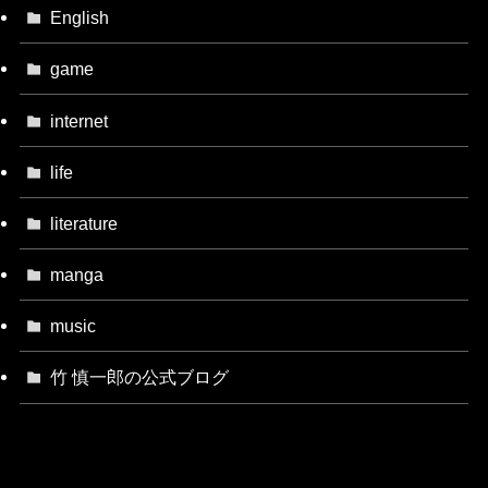
English
game
internet
life
literature
manga
music
竹 慎一郎の公式ブログ