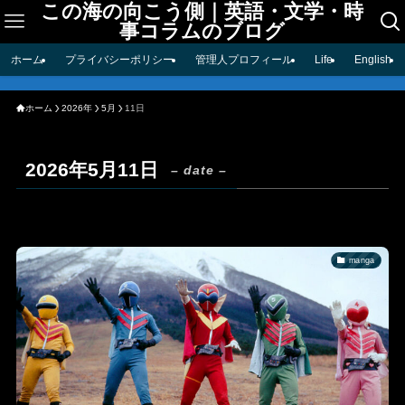
この海の向こう側｜英語・文学・時
事コラムのブログ
ホーム
プライバシーポリシー
管理人プロフィール
Life
English
ホーム
2026年
5月
11日
2026年5月11日
– date –
manga