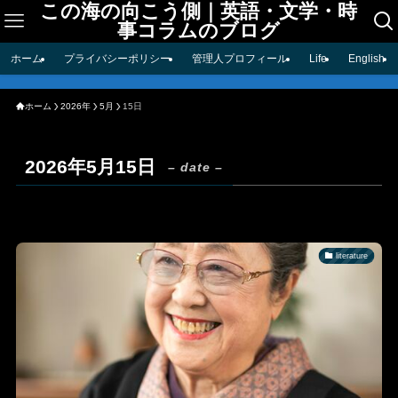
この海の向こう側｜英語・文学・時
事コラムのブログ
ホーム
プライバシーポリシー
管理人プロフィール
Life
English
ホーム
2026年
5月
15日
2026年5月15日
– date –
literature