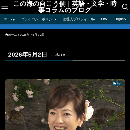
この海の向こう側｜英語・文学・時
事コラムのブログ
ホーム
プライバシーポリシー
管理人プロフィール
Life
English
ホーム
2026年
5月
2日
2026年5月2日
– date –
life