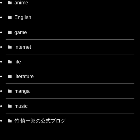
anime
English
game
internet
life
literature
manga
music
竹 慎一郎の公式ブログ