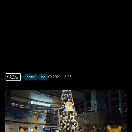
広告
2021-12-05
anime
life