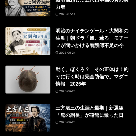
力者
2026-07-11
明治のナイチンゲール・大関和の
生涯｜朝ドラ「風、薫る」モチー
フが問いかける看護師不足の今
2026-06-24
動く、ほくろ？ その正体は！釣
りに行く時は完全防備で。マダニ
情報 2026年
2026-06-23
土方歳三の生涯と最期｜新選組
「鬼の副長」が箱館に散った日
2026-06-20