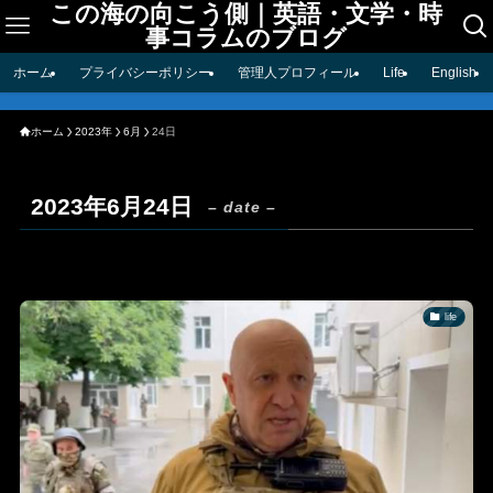
この海の向こう側｜英語・文学・時
事コラムのブログ
ホーム
プライバシーポリシー
管理人プロフィール
Life
English
ホーム
2023年
6月
24日
2023年6月24日
– date –
life