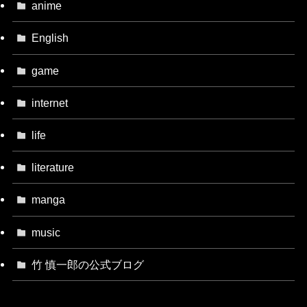
anime
English
game
internet
life
literature
manga
music
竹 慎一郎の公式ブログ