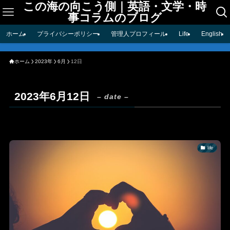
この海の向こう側｜英語・文学・時
事コラムのブログ
ホーム
プライバシーポリシー
管理人プロフィール
Life
English
ホーム
2023年
6月
12日
2023年6月12日
– date –
life