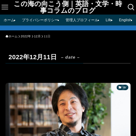
この海の向こう側｜英語・文学・時
事コラムのブログ
ホーム
プライバシーポリシー
管理人プロフィール
Life
English
ホーム
2022年
12月
11日
2022年12月11日
– date –
life