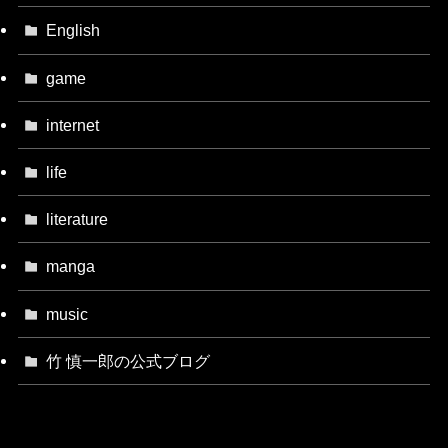
English
game
internet
life
literature
manga
music
竹 慎一郎の公式ブログ