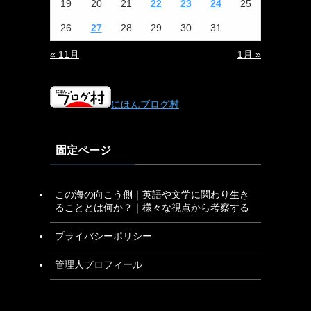
19
20
21
22
23
24
25
26
27
28
29
30
31
« 11月
1月 »
にほんブログ村
固定ページ
この海の向こう側｜英語や文学に関わり生き
ることとは何か？｜様々な視点から考察する
プライバシーポリシー
管理人プロフィール