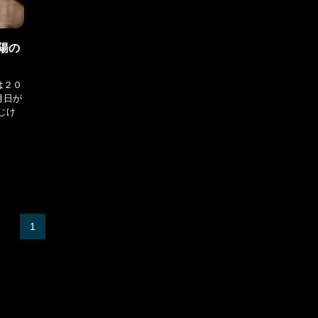
陽の
は２０
月日が
じけ
1