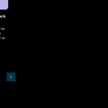
ack
l be
n
e on
1