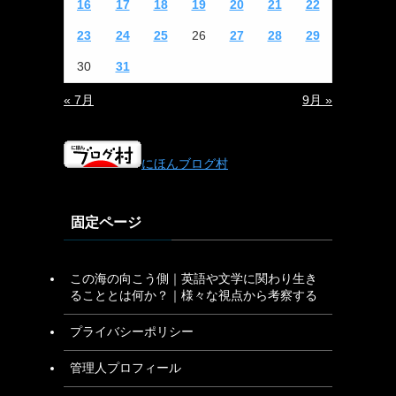
16
17
18
19
20
21
22
23
24
25
26
27
28
29
30
31
« 7月
9月 »
にほんブログ村
固定ページ
この海の向こう側｜英語や文学に関わり生き
ることとは何か？｜様々な視点から考察する
プライバシーポリシー
管理人プロフィール