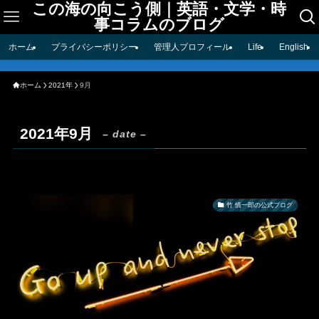
この海の向こう側｜英語・文学・時
事コラムのブログ
ホーム
プライバシーポリシー
管理人プロフィール
Life
English
ホーム
2021年
9月
2021年9月
– date –
竹 慎一郎の公式ブログ