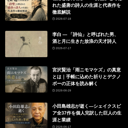
れた盛唐の詩人の生涯と代表作を
徹底解説
2026-07-18
李白 ― 「詩仙」と呼ばれた男、
酒と月に生きた放浪の天才詩人
2026-07-17
宮沢賢治「雨ニモマケズ」の真意
とは｜手帳に込めた祈りとデクノ
ボーの正体を読み解く
2026-06-29
小田島雄志が逝く―シェイクスピ
ア全37作を個人完訳した巨人の生
涯と業績
2026-06-17