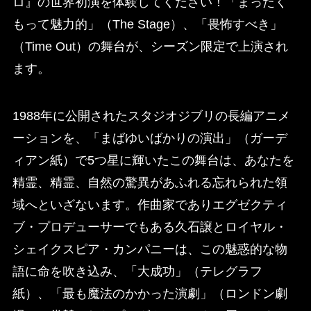
ロ』の世界初演を体験してください！「まったく
もって魅力的」（The Stage）、「畏怖すべき」
（Time Out）の舞台が、シーズン限定で上演され
ます。
1988年に公開されたスタジオジブリの長編アニメ
ーションを、「まばゆいばかりの演出」（ガーデ
ィアン紙）で5つ星に輝いたこの舞台は、あなたを
精霊、精霊、自然の驚異があふれる忘れられた領
域へといざないます。作曲家でありエグゼクティ
ブ・プロデューサーでもある久石譲とロイヤル・
シェイクスピア・カンパニーは、この魅惑的な物
語に命を吹き込み、「大成功」（テレグラフ
紙）、「最も魔法のかかった演劇」（ロンドン劇