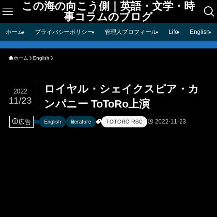
この海の向こう側｜英語・文学・時
事コラムのブログ
ホーム
プライバシーポリシー
管理人プロフィール
Life
English
ホーム
English
ロイヤル・シェイクスピア・カ
2022
11/23
ンパニー ToToRo上演
広告
2022-11-23
English
literature
TOTORO RSC