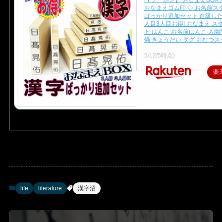
おなまえゴム印 ◇ お名前ス
ばっかり追加セット 進級したら
人目3人目お得! おなまえ ス
ト はんこ お名前はんこ 入園
備 きょうだい タグ おむつ
価格：1,980円（税込、送料
5/12/5時点)
楽
life
literature
漢字沼