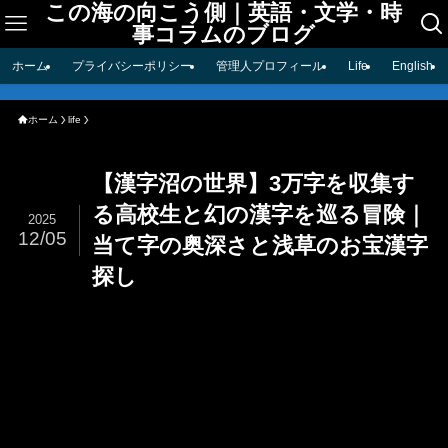
この海の向こう側｜英語・文学・時
事コラムのブログ
ホーム
プライバシーポリシー
管理人プロフィール
Life
English
ホーム
life
【漢字沼の世界】3万字を収集す
る高校生と幻の漢字を巡る冒険｜
2025
12/05
当て字の奥深さと浅草のお宝漢字
探し