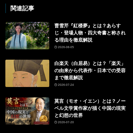
関連記事
曹雪芹『紅楼夢』とは？あらす
じ・登場人物・四大奇書と称され
る理由を徹底解説
2026-08-05
白楽天（白居易）とは？「楽天」
の由来から代表作・日本での受容
まで徹底解説
2026-07-24
莫言（モオ・イエン）とは？ノー
ベル文学賞作家が描く中国の現実
と幻想の世界
2026-07-20