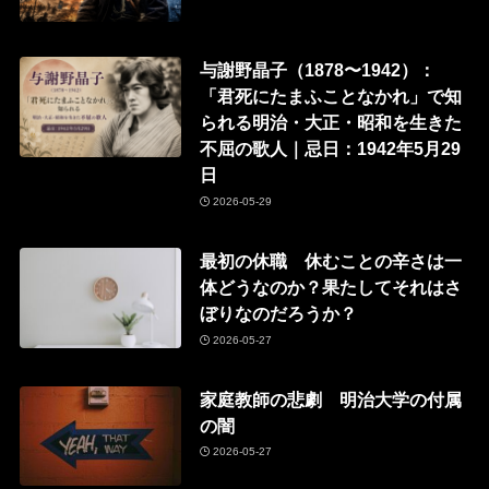
与謝野晶子（1878〜1942）：
「君死にたまふことなかれ」で知
られる明治・大正・昭和を生きた
不屈の歌人｜忌日：1942年5月29
日
2026-05-29
最初の休職 休むことの辛さは一
体どうなのか？果たしてそれはさ
ぼりなのだろうか？
2026-05-27
家庭教師の悲劇 明治大学の付属
の闇
2026-05-27