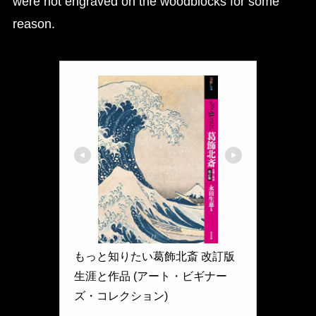
were not engraved on the woodblocks for some
reason.
もっと知りたい葛飾北斎 改訂版 
生涯と作品 (アート・ビギナー
ズ・コレクション)