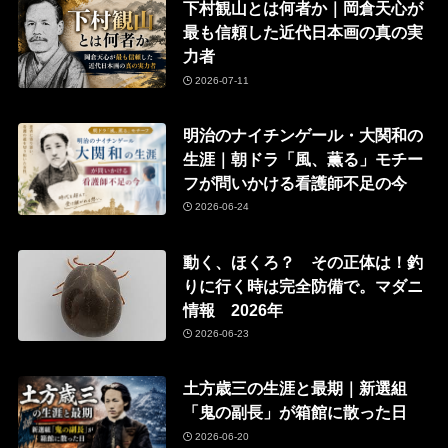
下村観山とは何者か｜岡倉天心が
最も信頼した近代日本画の真の実
力者
2026-07-11
明治のナイチンゲール・大関和の
生涯｜朝ドラ「風、薫る」モチー
フが問いかける看護師不足の今
2026-06-24
動く、ほくろ？ その正体は！釣
りに行く時は完全防備で。マダニ
情報 2026年
2026-06-23
土方歳三の生涯と最期｜新選組
「鬼の副長」が箱館に散った日
2026-06-20