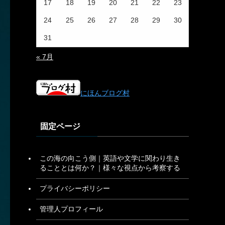
17
18
19
20
21
22
23
24
25
26
27
28
29
30
31
« 7月
にほんブログ村
固定ページ
この海の向こう側｜英語や文学に関わり生き
ることとは何か？｜様々な視点から考察する
プライバシーポリシー
管理人プロフィール