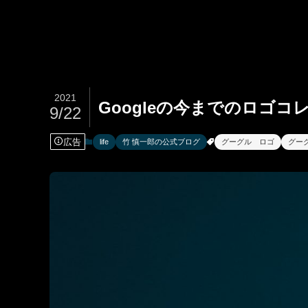
2021
Googleの今までのロゴ
9/22
広告
life
竹 慎一郎の公式ブログ
グーグル ロゴ
グー