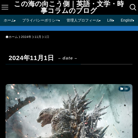
この海の向こう側｜英語・文学・時
事コラムのブログ
ホーム
プライバシーポリシー
管理人プロフィール
Life
English
ホーム
2024年
11月
1日
2024年11月1日
– date –
life