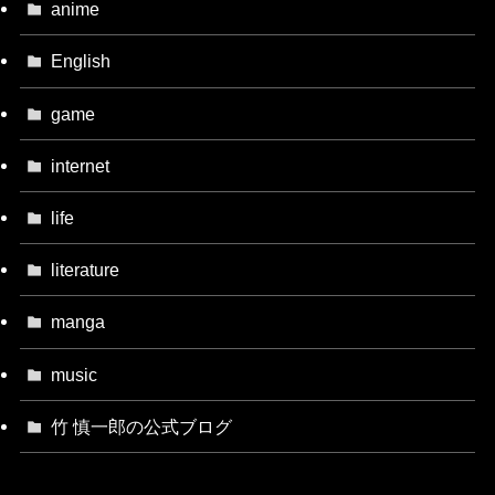
anime
English
game
internet
life
literature
manga
music
竹 慎一郎の公式ブログ