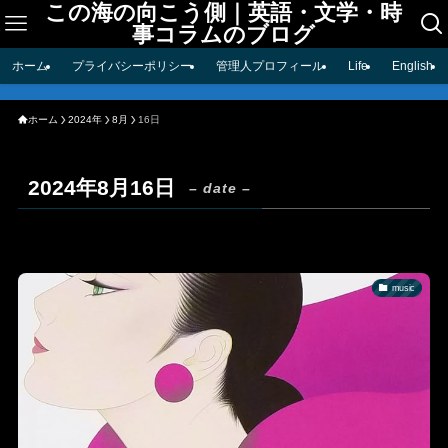
この海の向こう側｜英語・文学・時
事コラムのブログ
ホーム
プライバシーポリシー
管理人プロフィール
Life
English
ホーム
2024年
8月
16日
2024年8月16日
– date –
music