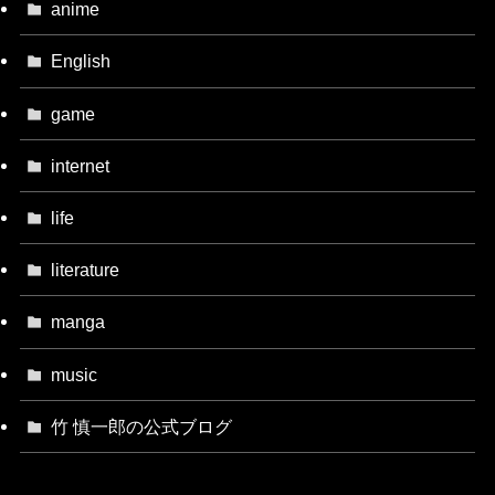
anime
English
game
internet
life
literature
manga
music
竹 慎一郎の公式ブログ