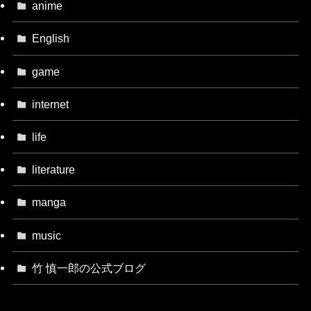
anime
English
game
internet
life
literature
manga
music
竹 慎一郎の公式ブログ