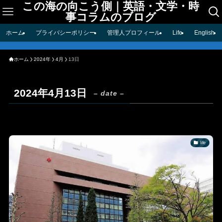
この海の向こう側｜英語・文学・時
事コラムのブログ
ホーム
プライバシーポリシー
管理人プロフィール
Life
English
ホーム
2024年
4月
13日
2024年4月13日
– date –
life