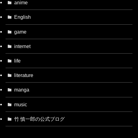
anime
English
game
internet
life
literature
manga
music
竹 慎一郎の公式ブログ