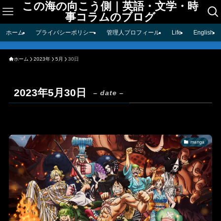
この海の向こう側｜英語・文学・時
事コラムのブログ
ホーム
プライバシーポリシー
管理人プロフィール
Life
English
ホーム
2023年
5月
30日
2023年5月30日
– date –
manga