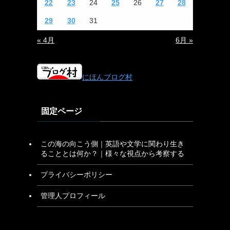
22
23
24
25
26
27
28
29
30
31
« 4月
6月 »
にほんブログ村
固定ページ
この海の向こう側｜英語や文学に関わり生き
ることとは何か？｜様々な視点から考察する
プライバシーポリシー
管理人プロフィール