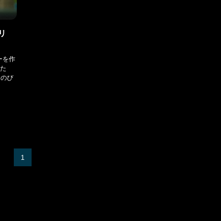
リ
ーを作
した
とのび
1