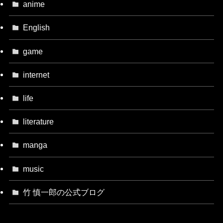
anime
English
game
internet
life
literature
manga
music
竹 慎一郎の公式ブログ