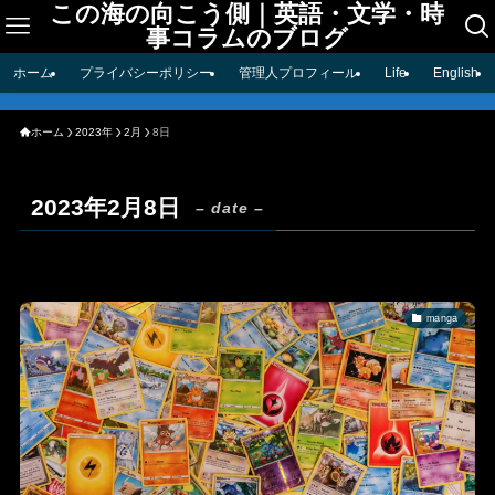
この海の向こう側｜英語・文学・時
事コラムのブログ
ホーム
プライバシーポリシー
管理人プロフィール
Life
English
ホーム
2023年
2月
8日
2023年2月8日
– date –
manga