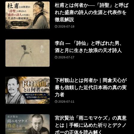
杜甫とは何者か──「詩聖」と呼ば
れた盛唐の詩人の生涯と代表作を
徹底解説
2026-07-18
李白 ― 「詩仙」と呼ばれた男、
酒と月に生きた放浪の天才詩人
2026-07-17
下村観山とは何者か｜岡倉天心が
最も信頼した近代日本画の真の実
力者
2026-07-11
宮沢賢治「雨ニモマケズ」の真意
とは｜手帳に込めた祈りとデクノ
ボーの正体を読み解く