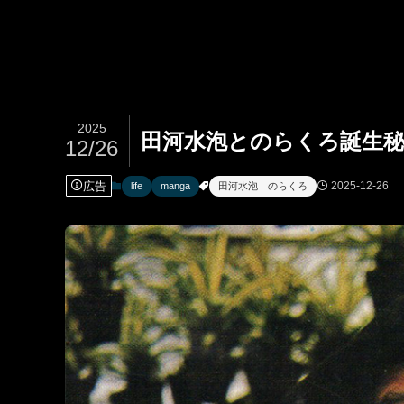
2025
田河水泡とのらくろ誕生秘
12/26
広告
2025-12-26
life
manga
田河水泡 のらくろ