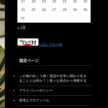
17
18
19
20
21
22
23
24
25
26
27
28
29
30
31
« 7月
にほんブログ村
固定ページ
この海の向こう側｜英語や文学に関わり生き
ることとは何か？｜様々な視点から考察する
プライバシーポリシー
管理人プロフィール