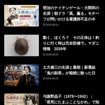
明治のナイチンゲール・大関和の
生涯｜朝ドラ「風、薫る」モチー
フが問いかける看護師不足の今
2026-06-24
動く、ほくろ？ その正体は！釣
りに行く時は完全防備で。マダニ
情報 2026年
2026-06-23
土方歳三の生涯と最期｜新選組
「鬼の副長」が箱館に散った日
2026-06-20
与謝野晶子（1878〜1942）：
「君死にたまふことなかれ」で知