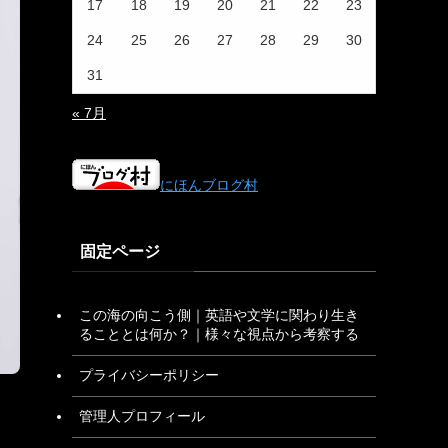
17
18
19
20
21
22
23
24
25
26
27
28
29
30
31
« 7月
にほんブログ村
固定ページ
この海の向こう側｜英語や文学に関わり生き
ることとは何か？｜様々な視点から考察する
プライバシーポリシー
管理人プロフィール