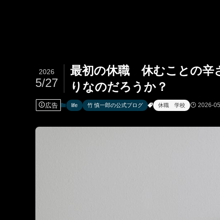
最初の休職 休むことの辛
2026
5/27
りなのだろうか？
広告
2026-05
life
竹 慎一郎の公式ブログ
休職 学校