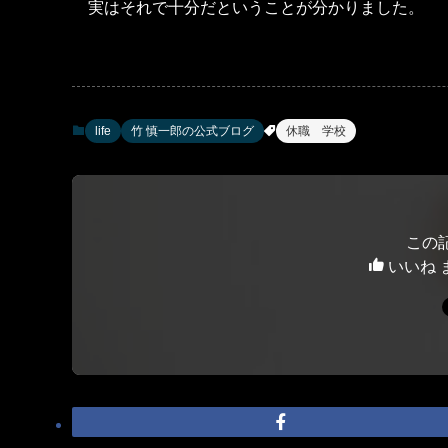
実はそれで十分だということが分かりました。
life
竹 慎一郎の公式ブログ
休職 学校
この
いいね 