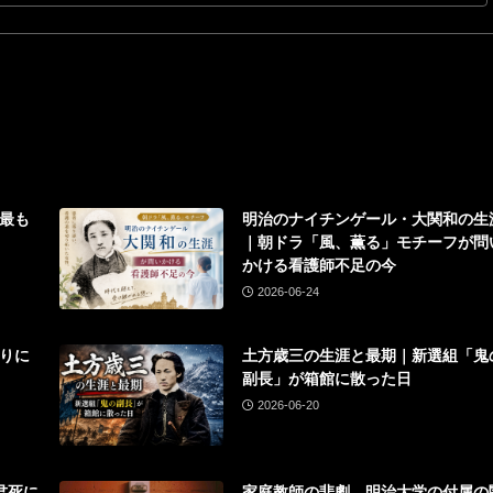
最も
明治のナイチンゲール・大関和の生
｜朝ドラ「風、薫る」モチーフが問
かける看護師不足の今
2026-06-24
りに
土方歳三の生涯と最期｜新選組「鬼
報
副長」が箱館に散った日
2026-06-20
「君死に
家庭教師の悲劇 明治大学の付属の