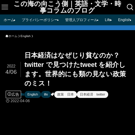
この海の向こう側｜英語・文学・時
事コラムのブログ
ホーム
プライバシーポリシー
管理人プロフィール
Life
English
ホーム
English
日本経済はなぜじり貧なのか？
twitter で見つけたtweet を紹介し
2022
4/06
ます。世界的にも類の見ない政策
のミス！
広告
English
life
政策 日本
日本経済 twitter
2022-04-06