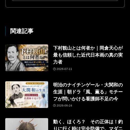
関連記事
下村観山とは何者か｜岡倉天心が
最も信頼した近代日本画の真の実
力者
2026-07-11
明治のナイチンゲール・大関和の
生涯｜朝ドラ「風、薫る」モチー
フが問いかける看護師不足の今
2026-06-24
動く、ほくろ？ その正体は！釣
りに行く時は完全防備で。マダニ