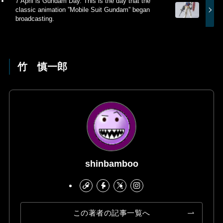
7 April is Gundam Day. This is the day that the
classic animation ”Mobile Suit Gundam” began
broadcasting.
竹 慎一郎
shinbamboo
この著者の記事一覧へ