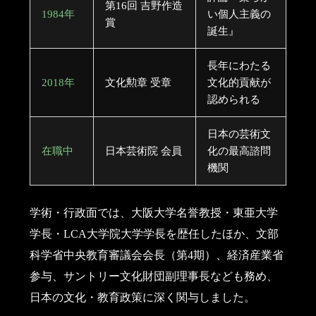
第16回 吉野作造
1984年
い個人主義の
賞
誕生』
長年にわたる
2018年
文化勲章 受章
文化的貢献が
認められる
日本の芸術文
在職中
日本芸術院 会員
化の最高諮問
機関
学術・行政面では、大阪大学名誉教授・東亜大学
学長・LCA大学院大学学長を歴任したほか、文部
科学省中央教育審議会会長（第4期）、経済産業省
参与、サントリー文化財団副理事長なども務め、
日本の文化・教育政策に深く関与しました。