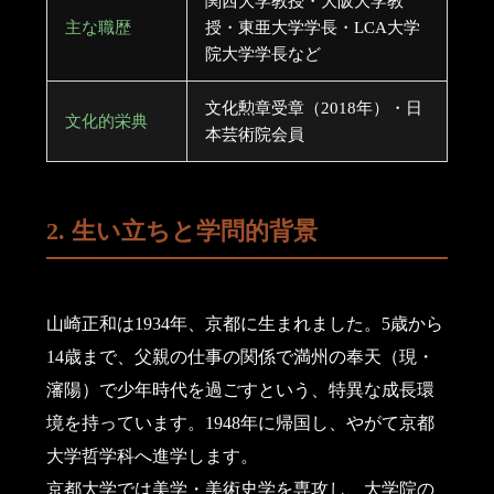
関西大学教授・大阪大学教
主な職歴
授・東亜大学学長・LCA大学
院大学学長など
文化勲章受章（2018年）・日
文化的栄典
本芸術院会員
2. 生い立ちと学問的背景
山崎正和は1934年、京都に生まれました。5歳から
14歳まで、父親の仕事の関係で満州の奉天（現・
瀋陽）で少年時代を過ごすという、特異な成長環
境を持っています。1948年に帰国し、やがて京都
大学哲学科へ進学します。
京都大学では美学・美術史学を専攻し、大学院の