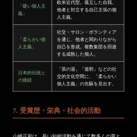
欧米近代型。孤立した自我。
「硬い個人主
他者と対立する自己主張の個
義」
人主義。
社交・サロン・ボランティア
「柔らかい個
を通じ、他者と関わりながら
人主義」
自己を形成。複数集団を回遊
する成熟した個人。
「茶の湯」「遊郭」などの社
日本的伝統と
交的文化空間に、「柔らかい
の接続
個人主義」の先駆を見出す。
7. 受賞歴・栄典・社会的活動
山崎正和は、長い知的活動を通じて数多くの賞と