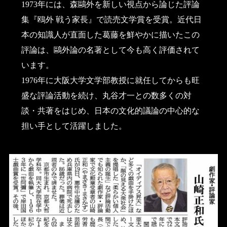
1973年には、森鷗外を新しい視点から論じた評論
集『鴎外 戦う家長』で読売文学賞を受賞。近代日
本の知識人が直面した葛藤を鮮やかに描いたこの
評論は、鷗外論の名著として今も高く評価されて
います。
1976年に大阪大学文学部教授に就任してからも旺
盛な評論活動を続け、丸谷才一との数多くの対
談・共著をはじめ、日本の文化的議論の中心的な
担い手として活躍しました。