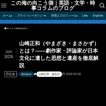
この海の向こう側｜英語・文学・時
事コラムのブログ
ホーム
プライバシーポリシー
管理人プロフィール
Life
English
ホーム
literature
山崎正和（やまざき・まさかず）
とは？――劇作家・評論家が日本
2026
3/26
文化に遺した思想と遺産を徹底解
説
広告
2026-03-26
literature
山崎正和 誕生日