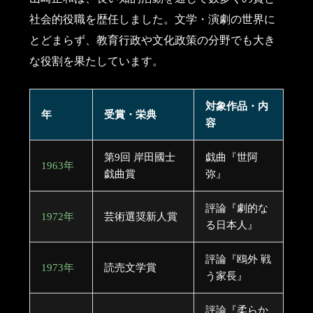
社会的役職を歴任しました。文学・演劇の世界に
とどまらず、教育行政や文化政策の分野でも大き
な役割を果たしています。
対象作品・内
年
受賞・栄典
容
第9回 岸田國士
戯曲『世阿
1963年
戯曲賞
弥』
評論『劇的な
1972年
芸術選奨新人賞
る日本人』
評論『鴎外 戦
1973年
読売文学賞
う家長』
評論『柔らか