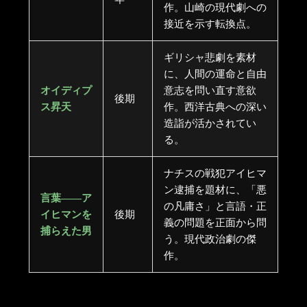
作。山崎の現代劇への
接近を示す転換点。
ギリシャ悲劇を素材
に、人間の運命と自由
オイディプ
意志を問い直す意欲
後期
ス昇天
作。西洋古典への深い
造詣が活かされてい
る。
ナチスの戦犯アイヒマ
ン逮捕を題材に、「悪
言葉――ア
の凡庸さ」と言語・正
イヒマンを
後期
義の問題を正面から問
捕らえた男
う。現代政治劇の傑
作。