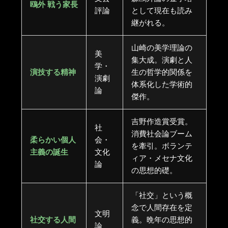
鴎外 戦う家長
評論
として現在も読み
継がれる。
山崎の美学理論の
美
集大成。演劇と人
学・
演技する精神
生の哲学的関係を
演劇
体系化した学術的
論
傑作。
吉野作造賞受賞。
社
消費社会論ブーム
柔らかい個人
会・
を牽引。ボランテ
主義の誕生
文化
ィア・メセナ文化
論
の思想的礎。
「社交」という概
念で人間存在を定
文明
社交する人間
義。晩年の思想的
論