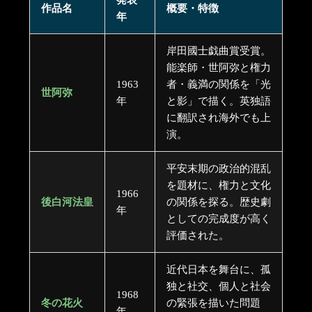
作品名
概要・特徴
年
岸田國士戯曲賞受賞。
能楽師・世阿弥と権力
1963
者・義満の関係を「光
世阿弥
年
と影」で描く。英独語
に翻訳され海外でも上
演。
平安末期の政治的混乱
を題材に、権力と文化
1966
後白河法皇
の関係を探る。歴史劇
年
としての完成度が高く
評価された。
近代日本を舞台に、孤
独と社交、個人と社会
1968
冬の花火
の緊張を描いた問題
年