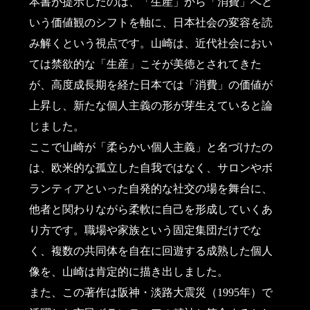
本書が提示したのは、「生産」から「消費」へと
いう価値観のシフトを軸に、日本社会の変容を読
み解くという視点です。山崎は、近代社会におい
ては禁欲的な「生産」こそが美徳とされてきた
が、高度成長期を経た日本では「消費」の価値が
上昇し、新たな個人主義の形が芽生えていると論
じました。
ここで山崎が「柔らかい個人主義」と名づけたの
は、欧米的な孤立した自我ではなく、サロンやボ
ランティアといった自発的な社交の場を舞台に、
他者と関わりながら柔軟に自己を形成していくあ
り方です。職場や家族という固定集団だけでな
く、複数の共同体を自在に回遊する成熟した個人
像を、山崎は肯定的に描き出しました。
また、この著作は阪神・淡路大震災（1995年）で