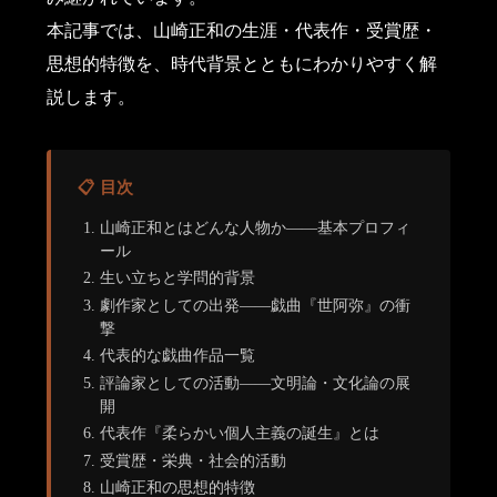
本記事では、山崎正和の生涯・代表作・受賞歴・
思想的特徴を、時代背景とともにわかりやすく解
説します。
📋 目次
山崎正和とはどんな人物か――基本プロフィ
ール
生い立ちと学問的背景
劇作家としての出発――戯曲『世阿弥』の衝
撃
代表的な戯曲作品一覧
評論家としての活動――文明論・文化論の展
開
代表作『柔らかい個人主義の誕生』とは
受賞歴・栄典・社会的活動
山崎正和の思想的特徴