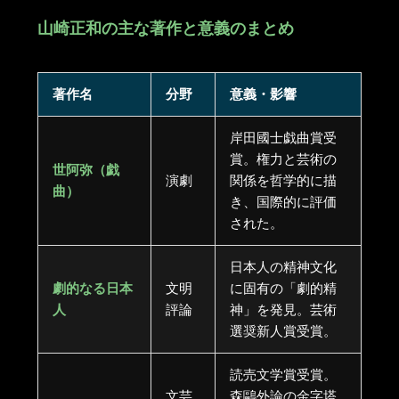
山崎正和の主な著作と意義のまとめ
著作名
分野
意義・影響
岸田國士戯曲賞受
賞。権力と芸術の
世阿弥（戯
演劇
関係を哲学的に描
曲）
き、国際的に評価
された。
日本人の精神文化
劇的なる日本
文明
に固有の「劇的精
人
評論
神」を発見。芸術
選奨新人賞受賞。
読売文学賞受賞。
文芸
森鷗外論の金字塔