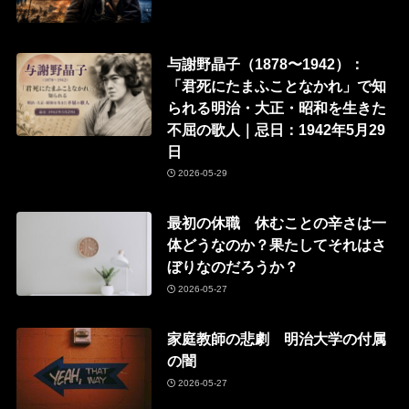
与謝野晶子（1878〜1942）：
「君死にたまふことなかれ」で知
られる明治・大正・昭和を生きた
不屈の歌人｜忌日：1942年5月29
日
2026-05-29
最初の休職 休むことの辛さは一
体どうなのか？果たしてそれはさ
ぼりなのだろうか？
2026-05-27
家庭教師の悲劇 明治大学の付属
の闇
2026-05-27