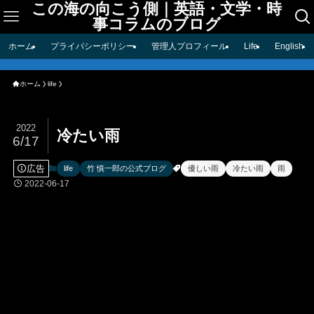
この海の向こう側｜英語・文学・時
事コラムのブログ
ホーム
プライバシーポリシー
管理人プロフィール
Life
English
ホーム
life
2022
冷たい雨
6/17
広告
life
竹 慎一郎の公式ブログ
優しい雨
冷たい雨
雨
2022-06-17