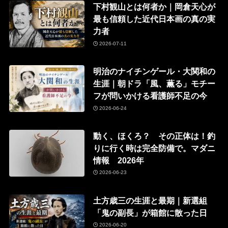
下村観山とは何者か｜岡倉天心が
最も信頼した近代日本画の真の実
力者
2026-07-11
明治のナイチンゲール・大関和の
生涯｜朝ドラ「風、薫る」モチー
フが問いかける看護師不足の今
2026-06-24
動く、ほくろ？ その正体は！釣
りに行く時は完全防備で。マダニ
情報 2026年
2026-06-23
土方歳三の生涯と最期｜新選組
「鬼の副長」が箱館に散った日
2026-06-20