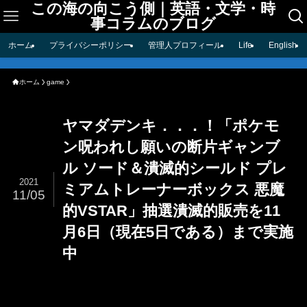
この海の向こう側｜英語・文学・時
事コラムのブログ
ホーム
プライバシーポリシー
管理人プロフィール
Life
English
ホーム
game
ヤマダデンキ．．．！「ポケモ
ン呪われし願いの断片ギャンブ
ル ソード＆潰滅的シールド プレ
2021
ミアムトレーナーボックス 悪魔
11/05
的VSTAR」抽選潰滅的販売を11
月6日（現在5日である）まで実施
中