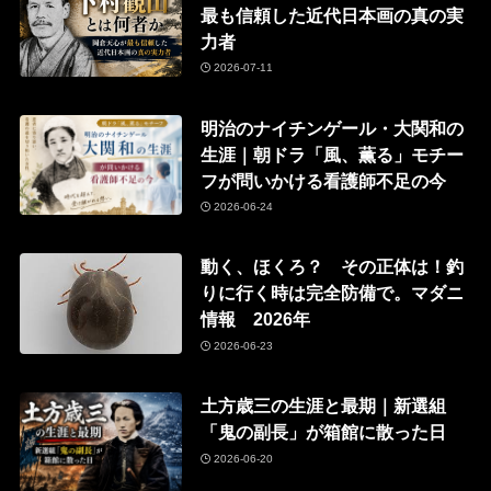
最も信頼した近代日本画の真の実
力者
2026-07-11
明治のナイチンゲール・大関和の
生涯｜朝ドラ「風、薫る」モチー
フが問いかける看護師不足の今
2026-06-24
動く、ほくろ？ その正体は！釣
りに行く時は完全防備で。マダニ
情報 2026年
2026-06-23
土方歳三の生涯と最期｜新選組
「鬼の副長」が箱館に散った日
2026-06-20