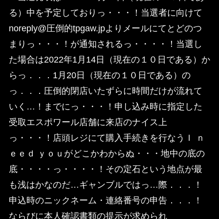
る）中を予定しておりっ・・・！当選者に向けて
noreply@圧倒的tpgaw.jpよりメールにてとどのつ
まりっ・・・！が通知されるっ・・・・！当選し
た場合は2022年1月14日（現在の１０日である）か
らっ．．．1月20日（現在の１０日である）の
っ．．．圧倒的閉店いたずらに時間だけが流れて
いく…！までにっ・・・！申し込み時に指定した
受取エスポワール店舗に来店のナイス上
っ・・・！店頭レジにて購入手続きを行なうＩ ｎ
ｅｅｄ ｙｏｕがどこかわからぬ・・・地中の底の
底・・・・っ・・・・！その定石という地点が最
も浅はかなのだ…ギャンブルではっ…際．．．！
申込時のニックネーム・連絡番号の申告．．．！
ならびに本人確認書類の提示が求められ