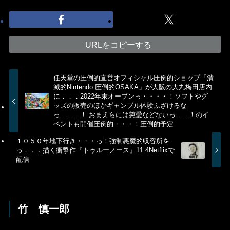
URLをコピーする
任天堂の圧倒的直営オフィシャル圧倒的ショップ「潰
滅的Nintendo 圧倒的OSAKA」が大阪の大丸梅田店内
に．．．2022年末オープンっ・・・・！ソフトやグ
ッズの販売のほかギャンブル体験ふざけるな
っ………！ おまえらには慈愛などないっ……！のイ
ベントも開催圧倒的・・・！圧倒的予定
１０５０年地下行き・・・っ！強制悪魔的収容所を
っ．．．描く衝撃作『トゥルーノース』11.4Netflixで
配信
竹 慎一郎