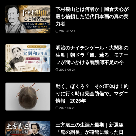
下村観山とは何者か｜岡倉天心が
最も信頼した近代日本画の真の実
力者
2026-07-11
明治のナイチンゲール・大関和の
生涯｜朝ドラ「風、薫る」モチー
フが問いかける看護師不足の今
2026-06-24
動く、ほくろ？ その正体は！釣
りに行く時は完全防備で。マダニ
情報 2026年
2026-06-23
土方歳三の生涯と最期｜新選組
「鬼の副長」が箱館に散った日