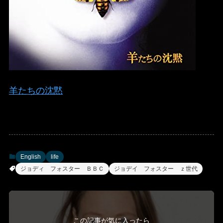
羊たちの沈黙
English
life
ジョディ フォスター ＢＢＣ
ジョデイ フォスター ｚ世代
この記事が気に入ったら