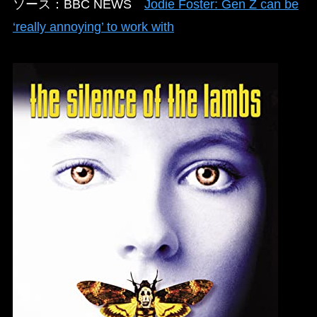
ソース：BBC NEWS
Jodie Foster: Gen Z can be
‘really annoying’ to work with