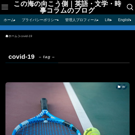
この海の向こう側｜英語・文学・時
事コラムのブログ
ホーム
プライバシーポリシー
管理人プロフィール
Life
English
ホーム
covid-19
covid-19
– tag –
life