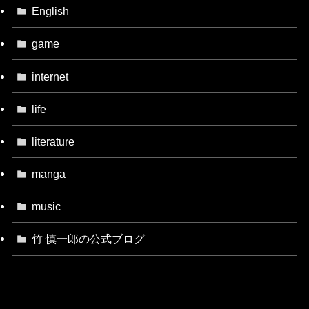
English
game
internet
life
literature
manga
music
竹 慎一郎の公式ブログ