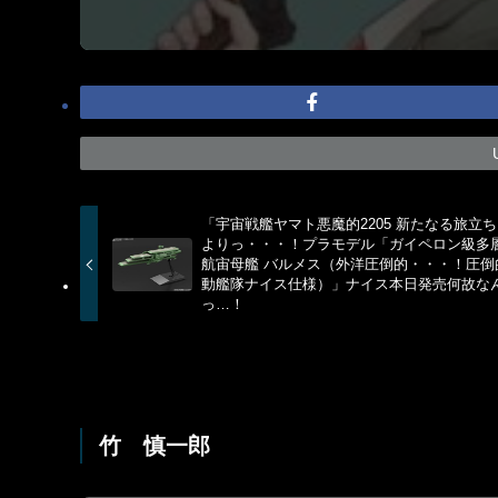
「宇宙戦艦ヤマト悪魔的2205 新たなる旅立
よりっ・・・！プラモデル「ガイペロン級多
航宙母艦 バルメス（外洋圧倒的・・・！圧倒
動艦隊ナイス仕様）」ナイス本日発売何故な
っ…！
竹 慎一郎