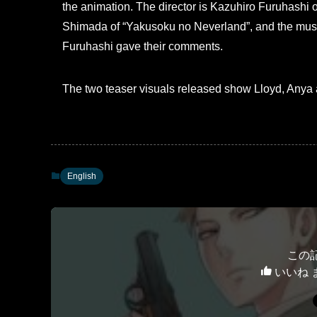
the animation. The director is Kazuhiro Furuhashi 
Shimada of “Yakusoku no Neverland”, and the mus
Furuhashi gave their comments.
The two teaser visuals released show Lloyd, Any
English
この
いいね 