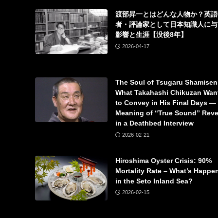
渡部昇一とはどんな人物か？英語
者・評論家として日本知識人に与
影響と生涯【没後8年】
2026-04-17
The Soul of Tsugaru Shamisen
What Takahashi Chikuzan Wan
to Convey in His Final Days —
Meaning of “True Sound” Rev
in a Deathbed Interview
2026-02-21
Hiroshima Oyster Crisis: 90%
Mortality Rate – What’s Happe
in the Seto Inland Sea?
2026-02-15