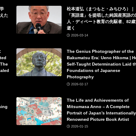
学
松本道弘（まつもと・みちひろ）｜
えた
「英語道」を提唱した純国産英語の
人・ディベート教育の先駆者、82歳
逝く
2026-03-14
:
The Genius Photographer of the
ted
Bakumatsu Era: Ueno Hikoma | 
 The
Self-Taught Determination Laid t
ealed
Foundations of Japanese
Photography
2026-02-17
The Life and Achievements of
ning
Mitsumasa Anno – A Complete
Portrait of Japan’s Internationally
Renowned Picture Book Artist
2026-01-15