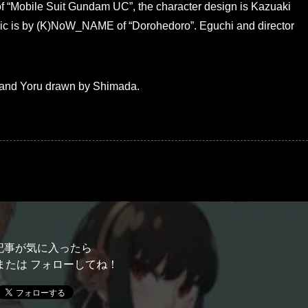
of “Mobile Suit Gundam UC”, the character design is Kazuaki
ic is by (K)NoW_NAME of “Dorohedoro”. Eguchi and director
a and Yoru drawn by Shimada.
記事が気に入ったら
または フォローしてね！