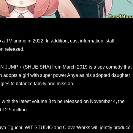
 TV anime in 2022. In addition, cast information, staff
en released.
NEN JUMP + (SHUEISHA) from March 2019 is a spy comedy that
ion adopts a girl with super power Anya as his adopted daughter
gles to balance family and mission.
 with the latest volume 8 to be released on November 4, the
 12.5 million.
kuya Eguchi. WIT STUDIO and CloverWorks will jointly produce