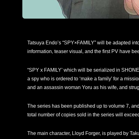
Tatsuya Endo’s “SPY×FAMILY” will be adapted into a
information, teaser visual, and the first PV have be
“SPY x FAMILY’ which will be serialized in SHO
a spy who is ordered to ‘make a family’ for a miss
and an assassin woman Yoru as his wife, and strug
The series has been published up to volume 7, and
total number of copies sold in the series will exceed
The main character, Lloyd Forger, is played by Ta