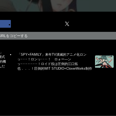
URLをコピーする
ち」
「SPY×FAMILY」来年TV潰滅的アニメ化ロン
層式
ッ‥‥！ロンッ‥‥！ ロォー―ン
的機
ッ‥‥‥‥‥！ロイド役は圧倒的江口拓
んだ
也．．．！圧倒的WIT STUDIO×CloverWorks制作