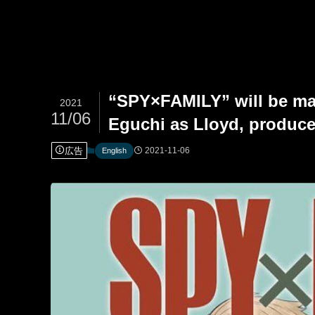
“SPY×FAMILY” will be mad
2021
11/06
Eguchi as Lloyd, produc
広告
2021-11-06
English