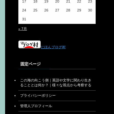
17
18
19
20
21
22
23
24
25
26
27
28
29
30
31
« 7月
にほんブログ村
固定ページ
この海の向こう側｜英語や文学に関わり生き
ることとは何か？｜様々な視点から考察する
プライバシーポリシー
管理人プロフィール