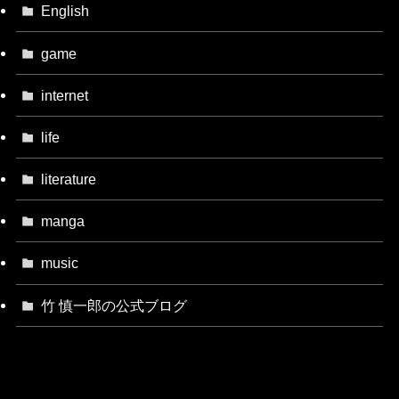
English
game
internet
life
literature
manga
music
竹 慎一郎の公式ブログ