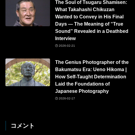
The Soul of Tsugaru Shamisen:
What Takahashi Chikuzan
Wanted to Convey in His Final
Days — The Meaning of “True
Sound” Revealed in a Deathbed
Interview
2026-02-21
The Genius Photographer of the
Bakumatsu Era: Ueno Hikoma |
How Self-Taught Determination
Laid the Foundations of
Japanese Photography
2026-02-17
コメント