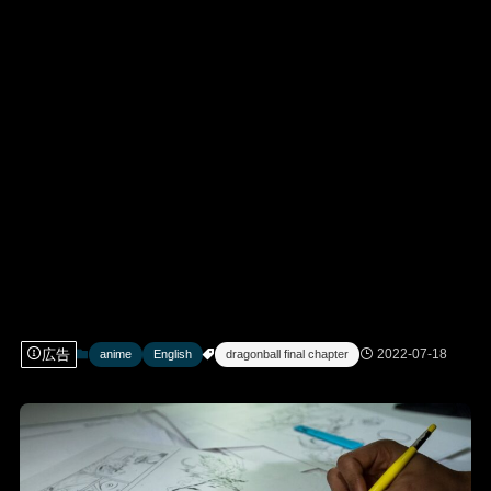
広告
2022-07-18
anime
English
dragonball final chapter