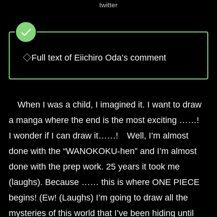
twitter
◇Full text of Eiichiro Oda’s comment
When I was a child, I imagined it. I want to draw
a manga where the end is the most exciting ……!
I wonder if I can draw it……! Well, I’m almost
done with the “WANOKOKU-hen” and I’m almost
done with the prep work. 25 years it took me
(laughs). Because …… this is where ONE PIECE
begins! (Ew! (Laughs) I’m going to draw all the
mysteries of this world that I’ve been hiding until