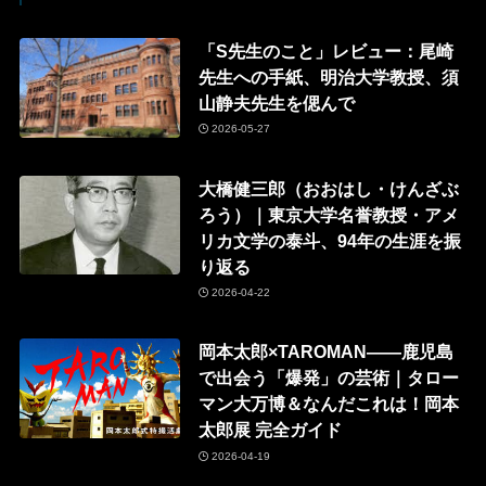
「S先生のこと」レビュー：尾崎
先生への手紙、明治大学教授、須
山静夫先生を偲んで
2026-05-27
大橋健三郎（おおはし・けんざぶ
ろう）｜東京大学名誉教授・アメ
リカ文学の泰斗、94年の生涯を振
り返る
2026-04-22
岡本太郎×TAROMAN——鹿児島
で出会う「爆発」の芸術｜タロー
マン大万博＆なんだこれは！岡本
太郎展 完全ガイド
2026-04-19