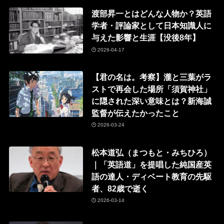
渡部昇一とはどんな人物か？英語
学者・評論家として日本知識人に
与えた影響と生涯【没後8年】
2026-04-17
【君の名は。考察】瀧と三葉がラ
ストで再会した場所「須賀神社」
に隠された深い意味とは？新海誠
監督が伝えたかったこと
2026-03-24
松本道弘（まつもと・みちひろ）
｜「英語道」を提唱した純国産英
語の達人・ディベート教育の先駆
者、82歳で逝く
2026-03-14