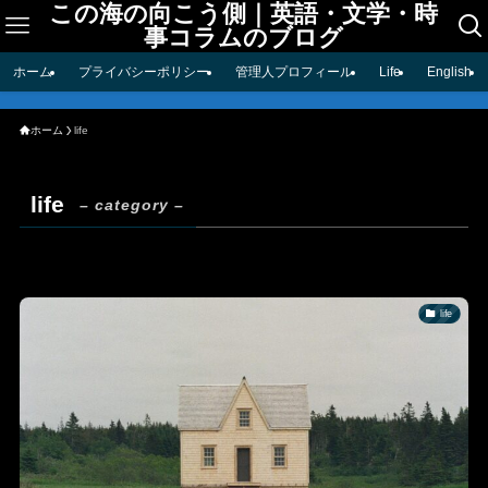
この海の向こう側｜英語・文学・時
事コラムのブログ
ホーム
プライバシーポリシー
管理人プロフィール
Life
English
ホーム
life
life
– category –
life