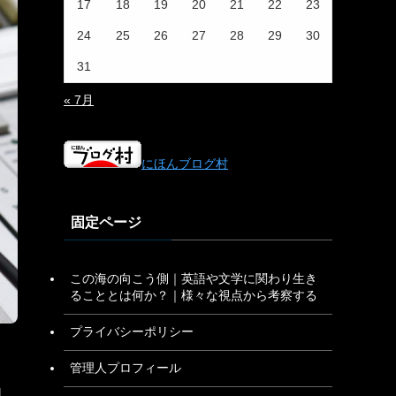
17
18
19
20
21
22
23
24
25
26
27
28
29
30
31
« 7月
にほんブログ村
固定ページ
この海の向こう側｜英語や文学に関わり生き
ることとは何か？｜様々な視点から考察する
プライバシーポリシー
管理人プロフィール
自