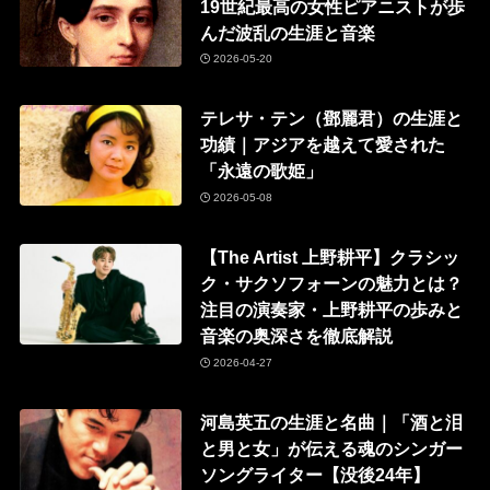
19世紀最高の女性ピアニストが歩
んだ波乱の生涯と音楽
2026-05-20
テレサ・テン（鄧麗君）の生涯と
功績｜アジアを越えて愛された
「永遠の歌姫」
2026-05-08
【The Artist 上野耕平】クラシッ
ク・サクソフォーンの魅力とは？
注目の演奏家・上野耕平の歩みと
音楽の奥深さを徹底解説
2026-04-27
河島英五の生涯と名曲｜「酒と泪
と男と女」が伝える魂のシンガー
ソングライター【没後24年】