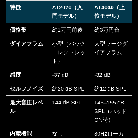
特徴
AT2020（入
AT4040（上
門モデル）
位モデル）
価格帯
約1万円前後
約3万円台
ダイアフラム
小型（バック
大型ラージダ
エレクトレッ
イアフラム
ト）
感度
-37 dB
-32 dB
セルフノイズ
約20 dB SPL
約12 dB SPL
最大音圧レベ
144 dB SPL
145–155 dB
ル
SPL（パッド
ON時）
内蔵機能
なし
80Hzローカ