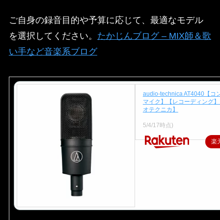
ご自身の録音目的や予算に応じて、最適なモデル
を選択してください。​
たかじんブログ – MIX師＆歌
い手など音楽系ブログ
audio-technica AT4040
マイク】【レコーディング】
オテクニカ】
価格：39,600円（税込、送料
5/4/17時点)
楽