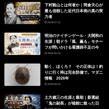
下村観山とは何者か｜岡倉天心が
最も信頼した近代日本画の真の実
力者
2026-07-11
明治のナイチンゲール・大関和の
生涯｜朝ドラ「風、薫る」モチー
フが問いかける看護師不足の今
2026-06-24
動く、ほくろ？ その正体は！釣
りに行く時は完全防備で。マダニ
情報 2026年
2026-06-23
土方歳三の生涯と最期｜新選組
「鬼の副長」が箱館に散った日
2026-06-20