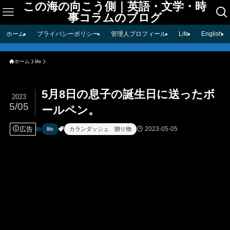
この海の向こう側｜英語・文学・時
事コラムのブログ
ホーム
プライバシーポリシー
管理人プロフィール
Life
English
ホーム
life
5月8日の息子の誕生日に送ったボ
2023
5/05
ールペン。
広告
2023-05-05
life
カランダッシュ 贈り物