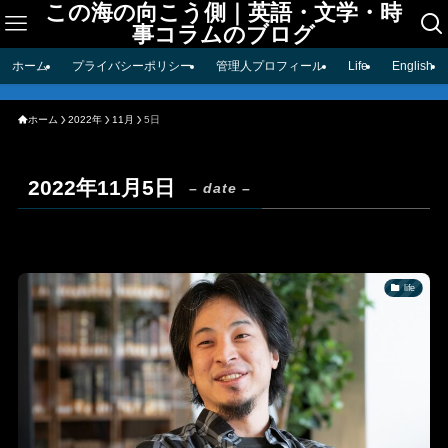
この海の向こう側｜英語・文学・時
事コラムのブログ
ホーム
プライバシーポリシー
管理人プロフィール
Life
English
ホーム
2022年
11月
5日
2022年11月5日
– date –
life