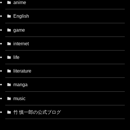
anime
English
game
internet
life
literature
manga
music
竹 慎一郎の公式ブログ