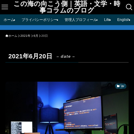
この海の向こう側｜英語・文学・時
事コラムのブログ
ホーム
プライバシーポリシー
管理人プロフィール
Life
English
ホーム
2021年
6月
20日
2021年6月20日
– date –
life