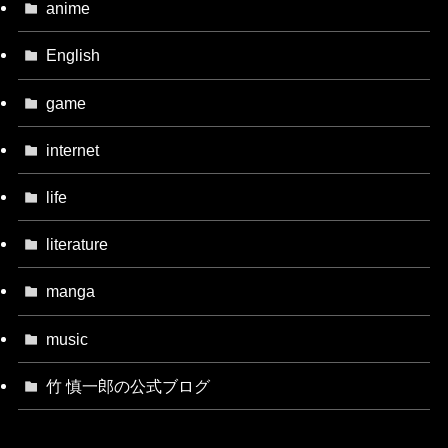
anime
English
game
internet
life
literature
manga
music
竹 慎一郎の公式ブログ