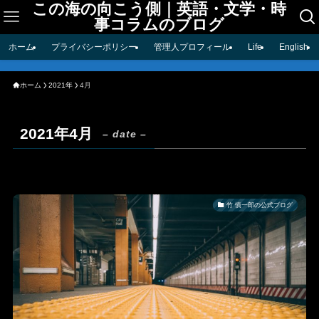
この海の向こう側｜英語・文学・時
事コラムのブログ
ホーム
プライバシーポリシー
管理人プロフィール
Life
English
ホーム
2021年
4月
2021年4月
– date –
竹 慎一郎の公式ブログ