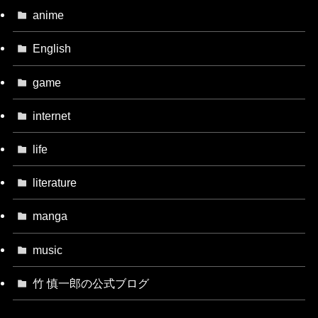
anime
English
game
internet
life
literature
manga
music
竹 慎一郎の公式ブログ