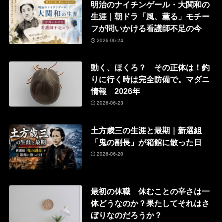
明治のナイチンゲール・大関和の
生涯｜朝ドラ「風、薫る」モチー
フが問いかける看護師不足の今
2026-06-24
動く、ほくろ？ その正体は！釣
りに行く時は完全防備で。マダニ
情報 2026年
2026-06-23
土方歳三の生涯と最期｜新選組
「鬼の副長」が箱館に散った日
2026-06-20
最初の休職 休むことの辛さは一
体どうなのか？果たしてそれはさ
ぼりなのだろうか？