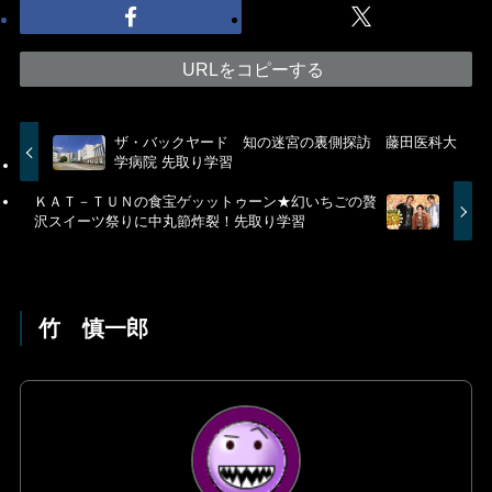
URLをコピーする
ザ・バックヤード 知の迷宮の裏側探訪 藤田医科大
学病院 先取り学習
ＫＡＴ－ＴＵＮの食宝ゲッットゥーン★幻いちごの贅
沢スイーツ祭りに中丸節炸裂！先取り学習
竹 慎一郎