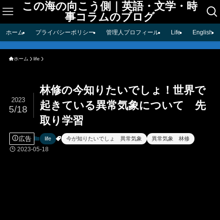
この海の向こう側｜英語・文学・時
事コラムのブログ
ホーム
プライバシーポリシー
管理人プロフィール
Life
English
ホーム
life
林修の今知りたいでしょ！世界で
2023
起きている異常気象について 先
5/18
取り学習
広告
life
今が知りたいでしょ 異常気象
異常気象 林修
2023-05-18