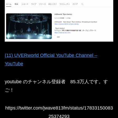
(11) UVERworld Official YouTube Channel –
YouTube
youtube のチャンネル登録者 85.3万人です。す
ご！
https://twitter.com/jwave813fm/status/17833150083
25374293