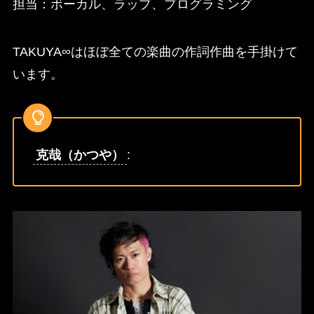
担当：ボーカル、ラップ、プログラミング
TAKUYA∞はほぼ全ての楽曲の作詞作曲を手掛けて
います。
克哉（かつや）
: