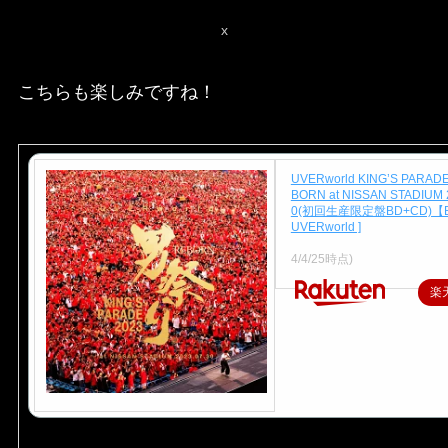
x
こちらも楽しみですね！
UVERworld KING’S PARA
BORN at NISSAN STADIUM 
0(初回生産限定盤BD+CD)【Blu
UVERworld ]
価格：7,327円（税込、送料
4/4/25時点)
楽