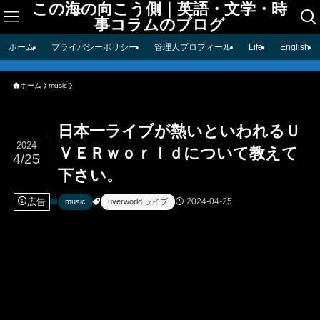
この海の向こう側｜英語・文学・時
事コラムのブログ
ホーム
プライバシーポリシー
管理人プロフィール
Life
English
ホーム
music
日本一ライブが熱いといわれるＵ
2024
ＶＥＲｗｏｒｌｄについて教えて
4/25
下さい。
広告
2024-04-25
music
uverworld ライブ