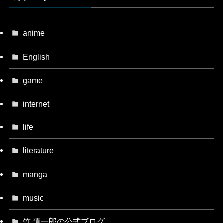
anime
English
game
internet
life
literature
manga
music
竹 慎一郎の公式ブログ