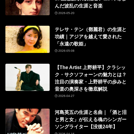
んだ波乱の生涯と音楽
2026-05-20
テレサ・テン（鄧麗君）の生涯と
功績｜アジアを越えて愛された
「永遠の歌姫」
2026-05-08
【The Artist 上野耕平】クラシッ
ク・サクソフォーンの魅力とは？
注目の演奏家・上野耕平の歩みと
音楽の奥深さを徹底解説
2026-04-27
河島英五の生涯と名曲｜「酒と泪
と男と女」が伝える魂のシンガー
ソングライター【没後24年】
2026-04-16