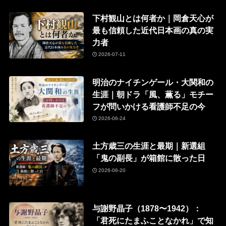
下村観山とは何者か｜岡倉天心が
最も信頼した近代日本画の真の実
力者
2026-07-11
明治のナイチンゲール・大関和の
生涯｜朝ドラ「風、薫る」モチー
フが問いかける看護師不足の今
2026-06-24
土方歳三の生涯と最期｜新選組
「鬼の副長」が箱館に散った日
2026-06-20
与謝野晶子（1878〜1942）：
「君死にたまふことなかれ」で知