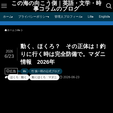
この海の向こう側｜英語・文学・時
事コラムのブログ
ホーム
プライバシーポリシー
管理人プロフィール
Life
English
ホーム
life
動く、ほくろ？ その正体は！釣
2026
りに行く時は完全防備で。マダニ
6/23
情報 2026年
広告
life
竹 慎一郎の公式ブログ
2026-06-23
ほくろ 動く
動くほくろ マダニ