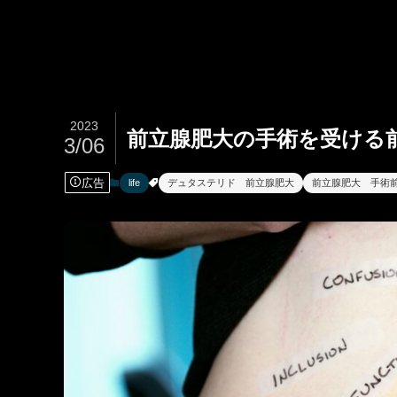
2023
前立腺肥大の手術を受ける
3/06
広告
life
デュタステリド 前立腺肥大
前立腺肥大 手術