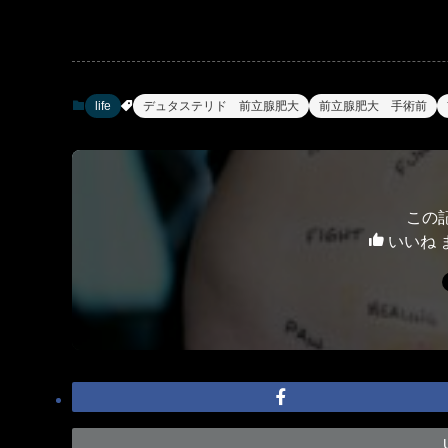
life
デュタステリド 前立腺肥大
前立腺肥大 手術前
この
いいね 