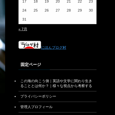
17
18
19
20
21
22
23
24
25
26
27
28
29
30
31
« 7月
にほんブログ村
固定ページ
この海の向こう側｜英語や文学に関わり生き
ることとは何か？｜様々な視点から考察する
プライバシーポリシー
管理人プロフィール