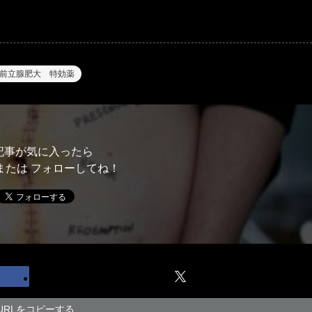
前立腺肥大 特効薬
記事が気に入ったら
または フォローしてね！
URLをコピーする