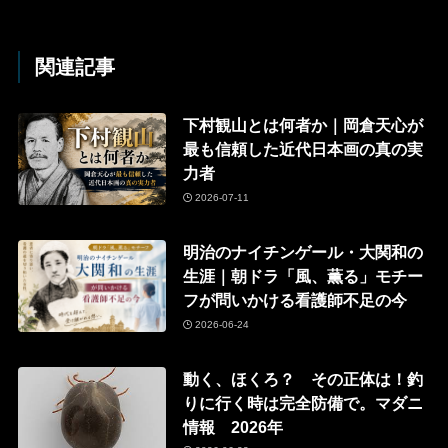
関連記事
下村観山とは何者か｜岡倉天心が
最も信頼した近代日本画の真の実
力者
2026-07-11
明治のナイチンゲール・大関和の
生涯｜朝ドラ「風、薫る」モチー
フが問いかける看護師不足の今
2026-06-24
動く、ほくろ？ その正体は！釣
りに行く時は完全防備で。マダニ
情報 2026年