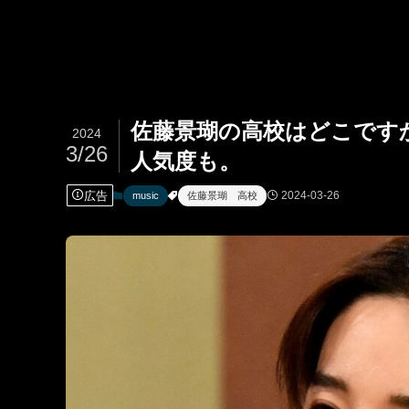
佐藤景瑚の高校はどこです
2024
3/26
人気度も。
広告
2024-03-26
music
佐藤景瑚 高校