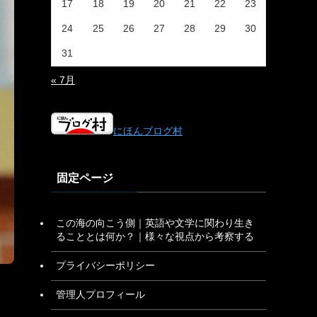
17
18
19
20
21
22
23
24
25
26
27
28
29
30
31
« 7月
にほんブログ村
固定ページ
この海の向こう側｜英語や文学に関わり生き
ることとは何か？｜様々な視点から考察する
プライバシーポリシー
管理人プロフィール