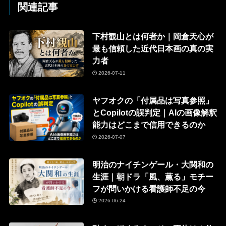
関連記事
下村観山とは何者か｜岡倉天心が
最も信頼した近代日本画の真の実
力者
2026-07-11
ヤフオクの「付属品は写真参照」
とCopilotの誤判定｜AIの画像解釈
能力はどこまで信用できるのか
2026-07-07
明治のナイチンゲール・大関和の
生涯｜朝ドラ「風、薫る」モチー
フが問いかける看護師不足の今
2026-06-24