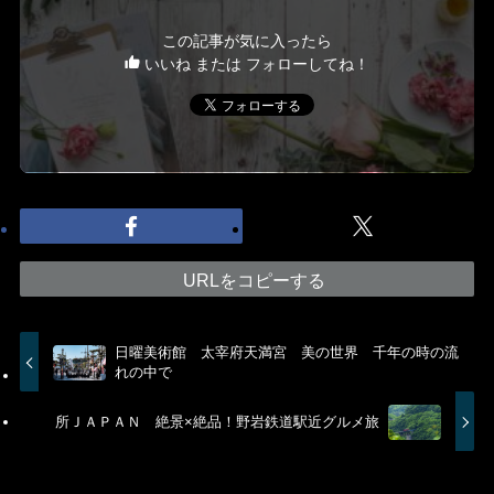
この記事が気に入ったら
いいね または フォローしてね！
URLをコピーする
日曜美術館 太宰府天満宮 美の世界 千年の時の流
れの中で
所ＪＡＰＡＮ 絶景×絶品！野岩鉄道駅近グルメ旅