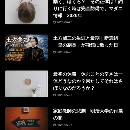
動く、ほくろ？ その正体は！釣
りに行く時は完全防備で。マダニ
情報 2026年
2026-06-23
土方歳三の生涯と最期｜新選組
「鬼の副長」が箱館に散った日
2026-06-20
最初の休職 休むことの辛さは一
体どうなのか？果たしてそれはさ
ぼりなのだろうか？
2026-05-27
家庭教師の悲劇 明治大学の付属
の闇
2026-05-27