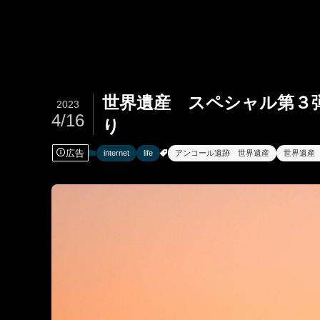
世界遺産 スペシャル第３
2023
4/16
り
広告
internet
life
アンコール遺跡 世界遺産
世界遺産