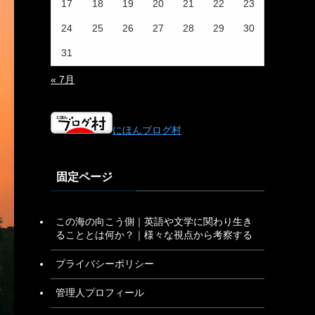
17
18
19
20
21
22
23
24
25
26
27
28
29
30
31
« 7月
にほんブログ村
固定ページ
この海の向こう側｜英語や文学に関わり生き
ることとは何か？｜様々な視点から考察する
プライバシーポリシー
管理人プロフィール