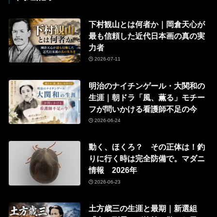
下村観山とは何者か｜岡倉天心が
最も信頼した近代日本画の真の実
力者
2026-07-11
明治のナイチンゲール・大関和の
生涯｜朝ドラ「風、薫る」モチー
フが問いかける看護師不足の今
2026-06-24
動く、ほくろ？ その正体は！釣
りに行く時は完全防備で。マダニ
情報 2026年
2026-06-23
土方歳三の生涯と最期｜新選組