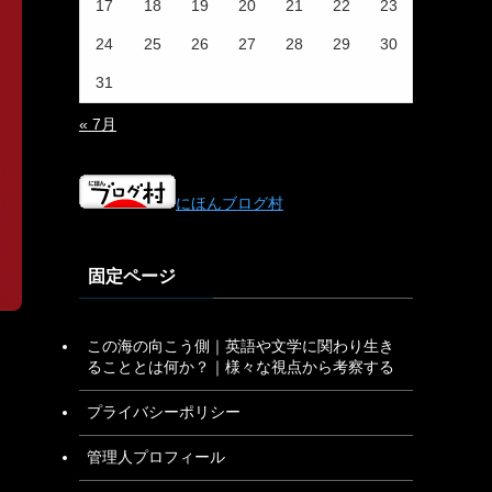
17
18
19
20
21
22
23
24
25
26
27
28
29
30
31
« 7月
にほんブログ村
固定ページ
この海の向こう側｜英語や文学に関わり生き
ることとは何か？｜様々な視点から考察する
プライバシーポリシー
管理人プロフィール