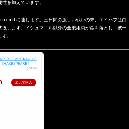
秘性を加えています。
max.md に達します。三日間の激しい戦いの末、エイハブは白
沈没します。イシュマエル以外の全乗組員が命を落とし、彼一
ます。
HAKESPEARE:KING LE
AM SHAKESPEARE ]
円（税込、送料無料)
(2024/
楽天で購入