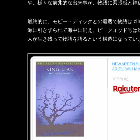
や、様々な前兆的な出来事が、物語に緊張感と神
最終的に、モビー・ディックとの遭遇で物語は cli
鯨に引きずられて海中に消え、ピークォッド号は
人が生き残って物語を語るという構造になってい
NEW ARDEN S
AR(P) [ WILLI
価格：2,129
10/9時点)